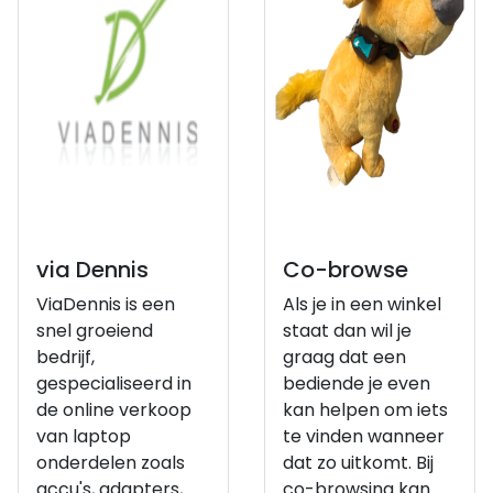
via Dennis
Co-browse
ViaDennis is een
Als je in een winkel
snel groeiend
staat dan wil je
bedrijf,
graag dat een
gespecialiseerd in
bediende je even
de online verkoop
kan helpen om iets
van laptop
te vinden wanneer
onderdelen zoals
dat zo uitkomt. Bij
accu's, adapters,
co-browsing kan