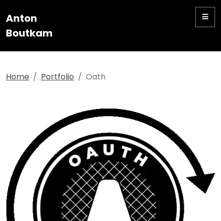
User-agent: * Allow: /
Anton
Boutkam
Home
Portfolio
Oath