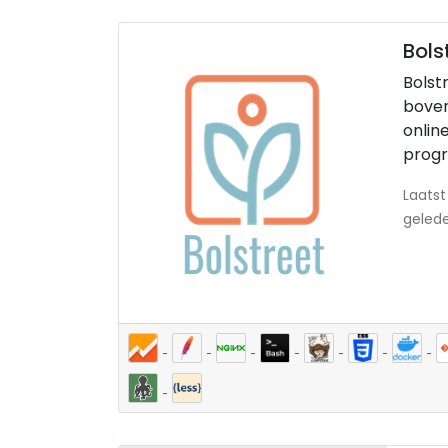
Bols
Bolst
boven
onli
prog
Laatst
geled