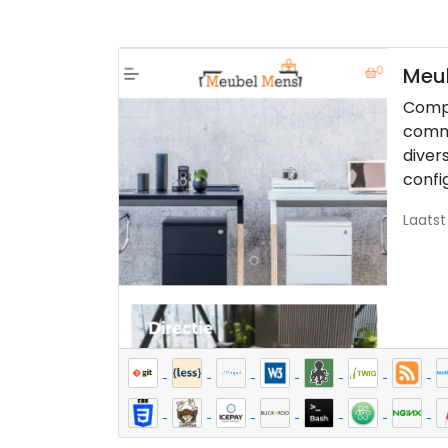
Meu
Comp
comm
diver
config
Laatst