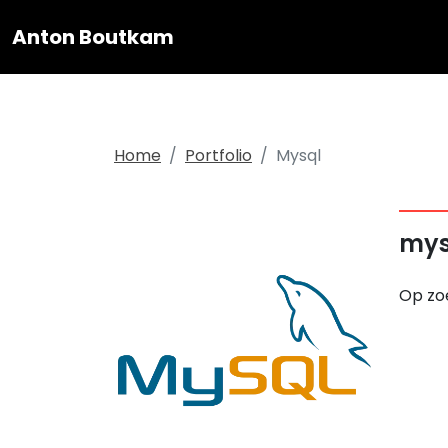
User-agent: * Allow: /
Anton Boutkam
Home
Portfolio
Mysql
mys
Op zoe