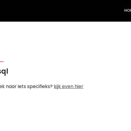
HO
ql
k naar iets specifieks?
kijk even hier