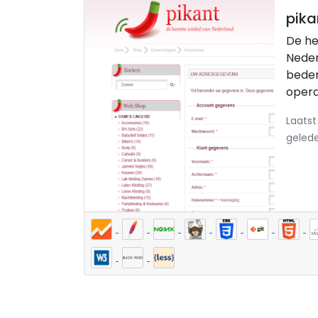
pika
De he
Neder
beden
opera
Laatst
geled