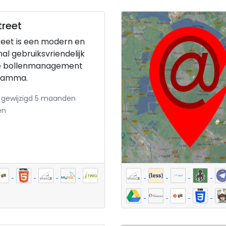
treet
reet is een modern en
al gebruiksvriendelijk
ne bollenmanagement
ramma.
 gewijzigd 5 maanden
en